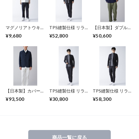
マグノリアトウキョ
TPS縫製仕様 リラ
【日本製】ダブルニ
ウ ロゴ T シャツ
ックスジャージ シ
ットジャケット
¥9,680
¥52,800
¥50,600
ャツジャケット（セ
ットアップシャツ
JK）
【日本製】カバーオ
TPS縫製仕様 リラ
TPS縫製仕様 リラ
ールジャケット
ックスジャージ パ
ックスジャージジャ
¥93,500
¥30,800
¥58,300
ンツ（セットアップ
ケット（セットアッ
パンツ）
プJK）
商品一覧に戻る