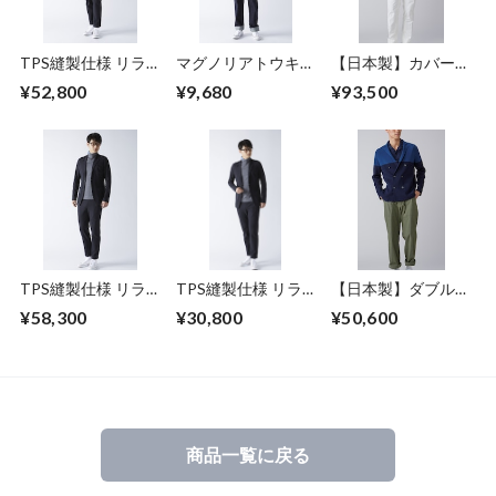
TPS縫製仕様 リラ
マグノリアトウキョ
【日本製】カバーオ
ックスジャージ シ
ウ ロゴ T シャツ
ールジャケット
¥52,800
¥9,680
¥93,500
ャツジャケット（セ
ットアップシャツ
JK）
TPS縫製仕様 リラ
TPS縫製仕様 リラ
【日本製】ダブルニ
ックスジャージジャ
ックスジャージ パ
ットジャケット
¥58,300
¥30,800
¥50,600
ケット（セットアッ
ンツ（セットアップ
プJK）
パンツ）
商品一覧に戻る